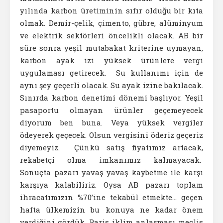
yılında karbon üretiminin sıfır olduğu bir kıta
olmak. Demir-çelik, çimento, gübre, alüminyum
ve elektrik sektörleri öncelikli olacak. AB bir
süre sonra yeşil mutabakat kriterine uymayan,
karbon ayak izi yüksek ürünlere vergi
uygulaması getirecek. Su kullanımı için de
aynı şey geçerli olacak. Su ayak izine bakılacak.
Sınırda karbon denetimi dönemi başlıyor. Yeşil
pasaportu olmayan ürünler geçemeyecek
diyorum ben buna. Veya yüksek vergiler
ödeyerek geçecek. Olsun vergisini öderiz geçeriz
diyemeyiz. Çünkü satış fiyatımız artacak,
rekabetçi olma imkanımız kalmayacak.
Sonuçta pazarı yavaş yavaş kaybetme ile karşı
karşıya kalabiliriz. Oysa AB pazarı toplam
ihracatımızın %70’ine tekabül etmekte… geçen
hafta ülkemizin bu konuya ne kadar önem
verdiğini gördük. Paris iklim anlaşması meclis