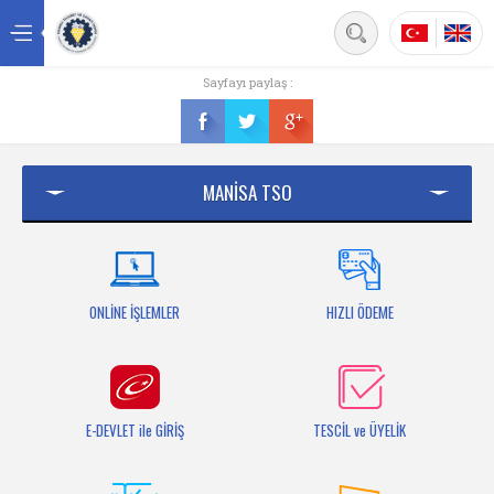
Back
Sayfayı paylaş :
Ana sayfa
Kurumsal
MANİSA TSO
Üyelik
Hizmetler
Mersis
ONLİNE İŞLEMLER
HIZLI ÖDEME
Mevzuat
Bilgi Bankası
E-DEVLET ile GİRİŞ
TESCİL ve ÜYELİK
Fuarlar