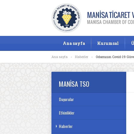
Ana sayfa
Kurumsal
Ü
Ana sayfa
»
Haberler
»
Odamızın Covid-19 Güven
MANİSA TSO
Duyurular
Etkinlikler
Haberler