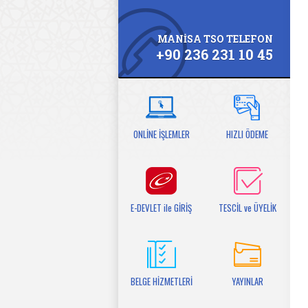
MANİSA TSO TELEFON
+90 236 231 10 45
ONLİNE İŞLEMLER
HIZLI ÖDEME
E-DEVLET ile GİRİŞ
TESCİL ve ÜYELİK
BELGE HİZMETLERİ
YAYINLAR