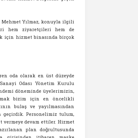
 Mehmet Yılmaz, konuyla ilgili
ri hem ziyaretçileri hem de
k için hizmet binasında birçok
aren oda olarak en üst düzeyde
e Sanayi Odası Yönetim Kurulu
andemi döneminde üyelerimizin,
rumak bizim için en öncelikli
gının bulaş ve yayılmasından
 geçirdik. Personelimiz tulum,
t vermeye devam ettiler. Hizmet
azırlanan plan doğrultusunda
na girişinden itibaren maske