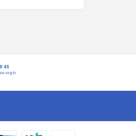
0 45
o.org.tr