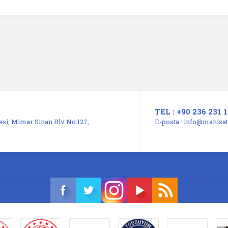
TEL : +90 236 231 1
si, Mimar Sinan Blv No:127,
E-posta :
info@manisats