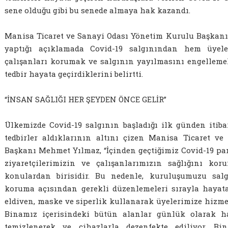
sene olduğu gibi bu senede almaya hak kazandı.
Manisa Ticaret ve Sanayi Odası Yönetim Kurulu Başkanı
yaptığı açıklamada Covid-19 salgınından hem üyele
çalışanları korumak ve salgının yayılmasını engelleme
tedbir hayata geçirdiklerini belirtti.
“İNSAN SAĞLIĞI HER ŞEYDEN ÖNCE GELİR”
Ülkemizde Covid-19 salgının başladığı ilk günden itib
tedbirler aldıklarının altını çizen Manisa Ticaret v
Başkanı Mehmet Yılmaz, “İçinden geçtiğimiz Covid-19 p
ziyaretçilerimizin ve çalışanlarımızın sağlığını ko
konulardan birisidir. Bu nedenle, kuruluşumuzu sal
koruma açısından gerekli düzenlemeleri sırayla hayata
eldiven, maske ve siperlik kullanarak üyelerimize hizme
Binamız içerisindeki bütün alanlar günlük olarak h
temizlenerek ve cihazlarla dezenfekte ediliyor. Bi