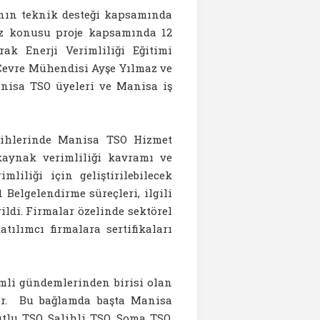
’nın teknik desteği kapsamında
Söz konusu proje kapsamında 12
ak Enerji Verimliliği Eğitimi
Çevre Mühendisi Ayşe Yılmaz ve
anisa TSO üyeleri ve Manisa iş
tarihlerinde Manisa TSO Hizmet
 kaynak verimliliği kavramı ve
liliği için geliştirilebilecek
1 Belgelendirme süreçleri, ilgili
ildi. Firmalar özelinde sektörel
tılımcı firmalara sertifikaları
emli gündemlerinden birisi olan
iyor. Bu bağlamda başta Manisa
tlu TSO, Salihli TSO, Soma TSO,