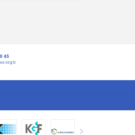
0 45
o.org.tr