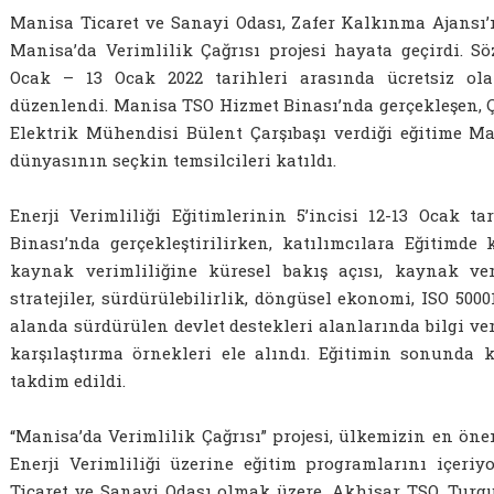
Manisa Ticaret ve Sanayi Odası, Zafer Kalkınma Ajansı
Manisa’da Verimlilik Çağrısı projesi hayata geçirdi. 
Ocak – 13 Ocak 2022 tarihleri arasında ücretsiz olar
düzenlendi. Manisa TSO Hizmet Binası’nda gerçekleşen, 
Elektrik Mühendisi Bülent Çarşıbaşı verdiği eğitime M
dünyasının seçkin temsilcileri katıldı.
Enerji Verimliliği Eğitimlerinin 5’incisi 12-13 Ocak 
Binası’nda gerçekleştirilirken, katılımcılara Eğitimde
kaynak verimliliğine küresel bakış açısı, kaynak verim
stratejiler, sürdürülebilirlik, döngüsel ekonomi, ISO 5000
alanda sürdürülen devlet destekleri alanlarında bilgi ver
karşılaştırma örnekleri ele alındı. Eğitimin sonunda ka
takdim edildi.
“Manisa’da Verimlilik Çağrısı” projesi, ülkemizin en ön
Enerji Verimliliği üzerine eğitim programlarını içer
Ticaret ve Sanayi Odası olmak üzere, Akhisar TSO, Turgu