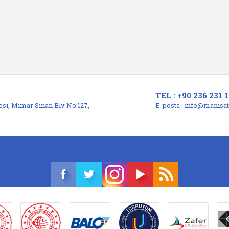
TEL : +90 236 231 1
si, Mimar Sinan Blv No:127,
E-posta :
info@manisats