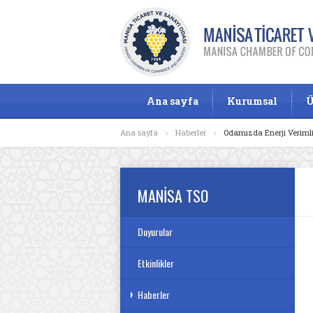
Ana sayfa
Kurumsal
Ü
Ana sayfa
»
Haberler
»
Odamızda Enerji Verimli
MANİSA TSO
Duyurular
Etkinlikler
Haberler