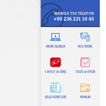
MANİSA TSO TELEFON
+90 236 231 10 45
ONLİNE İŞLEMLER
HIZLI ÖDEME
E-DEVLET ile GİRİŞ
TESCİL ve ÜYELİK
BELGE HİZMETLERİ
YAYINLAR