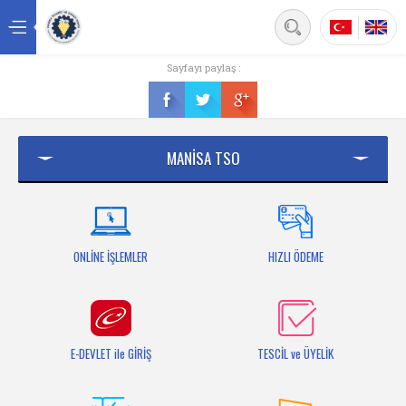
Back
Sayfayı paylaş :
Ana sayfa
Kurumsal
MANİSA TSO
Üyelik
Hizmetler
Mersis
ONLİNE İŞLEMLER
HIZLI ÖDEME
Mevzuat
Bilgi Bankası
E-DEVLET ile GİRİŞ
TESCİL ve ÜYELİK
Fuarlar