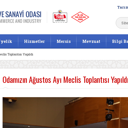
Tarım
yelik
Hizmetler
Mersis
Mevzuat
Bilgi B
lis Toplantısı Yapıldı
Odamızın Ağustos Ayı Meclis Toplantısı Yapıld