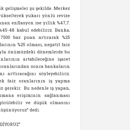
 gelişmeler şu şekilde. Merkez
yükselterek yukarı yönlü revize
lanan enflasyon ise yıllık %47,7.
%45-48 kabul edebiliriz. Banka,
e 7500 baz puan artırarak %25
larının %25 olması, negatif faiz
ıyla önümüzdeki dönemlerde bu
larının artabileceğine işaret
z oranlarından sonra bankaların
 arttıracağını söyleyebiliriz.
ek faiz oranlarının iş yapma
 gerekir. Bu nedenle iş yapan,
nsmana erişiminin sağlanması
örülebilir ve düşük olmasını
 düşünüyoruz” dedi.
DİYORUZ”