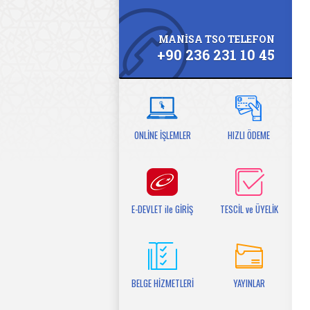
MANİSA TSO TELEFON
+90 236 231 10 45
ONLİNE İŞLEMLER
HIZLI ÖDEME
E-DEVLET ile GİRİŞ
TESCİL ve ÜYELİK
BELGE HİZMETLERİ
YAYINLAR