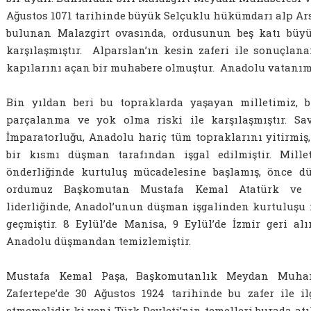
Ağustos 1071 tarihinde büyük Selçuklu hükümdarı alp Ars
bulunan Malazgirt ovasında, ordusunun beş katı büyü
karşılaşmıştır. Alparslan’ın kesin zaferi ile sonuçlan
kapılarını açan bir muhabere olmuştur. Anadolu vatanım
Bin yıldan beri bu topraklarda yaşayan milletimiz, 
parçalanma ve yok olma riski ile karşılaşmıştır. Sa
İmparatorluğu, Anadolu hariç tüm topraklarını yitirmi
bir kısmı düşman tarafından işgal edilmiştir. Mill
önderliğinde kurtuluş mücadelesine başlamış, önce d
ordumuz Başkomutan Mustafa Kemal Atatürk ve k
liderliğinde, Anadol’unun düşman işgalinden kurtuluşu i
geçmiştir. 8 Eylül’de Manisa, 9 Eylül’de İzmir geri al
Anadolu düşmandan temizlemiştir.
Mustafa Kemal Paşa, Başkomutanlık Meydan Muhare
Zafertepe’de 30 Ağustos 1924 tarihinde bu zafer ile il
etmemelidir ki yeni Türk Devleti’nin temelleri burada atıl