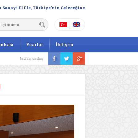
 Sanayi El Ele, Türkiye’nin Geleceğine
ankası
Fuarlar
İletişim
Sayfayı paylaş :
ı