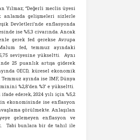
 Yılmaz; “Değerli meclis üyesi
anlamda gelişmeleri sizlerle
şik Devletleri’nde enflasyonda
esinde ise %5,3 civarında. Ancak
denle gerek fed gerekse Avrupa
 Malum fed, temmuz ayındaki
5,75 seviyesine yükseltti. Aynı
inde 25 puanlık artışa giderek
n ayında OECD, küresel ekonomik
i. Temmuz ayında ise IMF, Dünya
nini %2,8’den %3’ e yükseltti.
fade ederek, 2024 yılı için %5,2
Çin ekonomisinde ise enflasyon
avaşlama görülmekte. Anlaşılan
yeye gelemeyen enflasyon ve
Tabi bunlara bir de tahıl ile