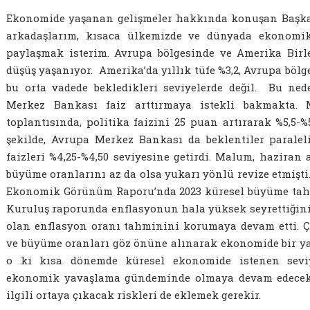
Ekonomide yaşanan gelişmeler hakkında konuşan Başkan
arkadaşlarım, kısaca ülkemizde ve dünyada ekonomik 
paylaşmak isterim. Avrupa bölgesinde ve Amerika Birle
düşüş yaşanıyor. Amerika’da yıllık tüfe %3,2, Avrupa bölg
bu orta vadede bekledikleri seviyelerde değil. Bu ne
Merkez Bankası faiz arttırmaya istekli bakmakta.
toplantısında, politika faizini 25 puan artırarak %5,5-%
şekilde, Avrupa Merkez Bankası da beklentiler paralel
faizleri %4,25-%4,50 seviyesine getirdi. Malum, hazira
büyüme oranlarını az da olsa yukarı yönlü revize etmişt
Ekonomik Görünüm Raporu’nda 2023 küresel büyüme tahmi
Kuruluş raporunda enflasyonun hala yüksek seyrettiğini i
olan enflasyon oranı tahminini korumaya devam etti. 
ve büyüme oranları göz önüne alınarak ekonomide bir y
o ki kısa dönemde küresel ekonomide istenen sevi
ekonomik yavaşlama gündeminde olmaya devam edecek. 
ilgili ortaya çıkacak riskleri de eklemek gerekir.