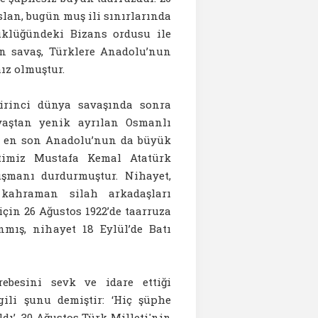
lan, bugün muş ili sınırlarında
klüğündeki Bizans ordusu ile
an savaş, Türklere Anadolu’nun
ız olmuştur.
birinci dünya savaşında sonra
vaştan yenik ayrılan Osmanlı
ş, en son Anadolu’nun da büyük
etimiz Mustafa Kemal Atatürk
üşmanı durdurmuştur. Nihayet,
ahraman silah arkadaşları
çin 26 Ağustos 1922’de taarruza
ınmış, nihayet 18 Eylül’de Batı
besini sevk ve idare ettiği
gili şunu demiştir: ‘Hiç şüphe
dı’. 30 Ağustos Türk Milleti'nin