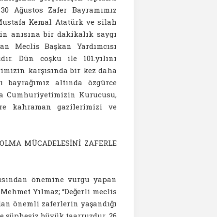
z 30 Ağustos Zafer Bayramımız
ustafa Kemal Atatürk ve silah
in anısına bir dakikalık saygı
şan Meclis Başkan Yardımcısı
ır. Dün coşku ile 101.yılını
rimizin karşısında bir kez daha
ı bayrağımız altında özgürce
ta Cumhuriyetimizin Kurucusu,
e kahraman gazilerimizi ve
 OLMA MÜCADELESİNİ ZAFERLE
çısından önemine vurgu yapan
Mehmet Yılmaz; “Değerli meclis
ndan önemli zaferlerin yaşandığı
e şüphesiz büyük taarruzdur. 26