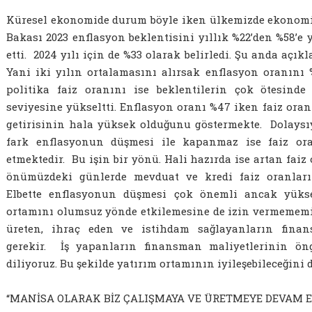
Küresel ekonomide durum böyle iken ülkemizde ekonomik
Bakası 2023 enflasyon beklentisini yıllık %22’den %58’e 
etti. 2024 yılı için de %33 olarak belirledi. Şu anda açık
Yani iki yılın ortalamasını alırsak enflasyon oranını 
politika faiz oranını ise beklentilerin çok ötesind
seviyesine yükseltti. Enflasyon oranı %47 iken faiz oran
getirisinin hala yüksek olduğunu göstermekte. Dolays
fark enflasyonun düşmesi ile kapanmaz ise faiz oran
etmektedir. Bu işin bir yönü. Hali hazırda ise artan fai
önümüzdeki günlerde mevduat ve kredi faiz oranlarını
Elbette enflasyonun düşmesi çok önemli ancak yüks
ortamını olumsuz yönde etkilemesine de izin vermememiz
üreten, ihraç eden ve istihdam sağlayanların fina
gerekir. İş yapanların finansman maliyetlerinin öng
diliyoruz. Bu şekilde yatırım ortamının iyileşebileceğini
“MANİSA OLARAK BİZ ÇALIŞMAYA VE ÜRETMEYE DEVAM E