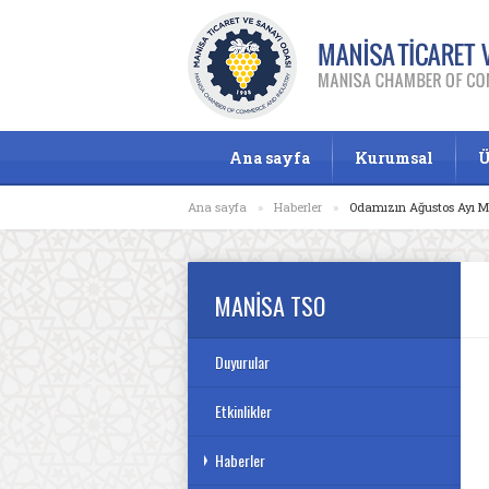
Ana sayfa
Kurumsal
Ü
Ana sayfa
»
Haberler
»
Odamızın Ağustos Ayı Mec
MANİSA TSO
Duyurular
Etkinlikler
Haberler