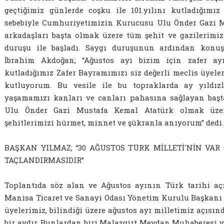
geçtiğimiz günlerde coşku ile 101.yılını kutladığımı
sebebiyle Cumhuriyetimizin Kurucusu Ulu Önder Gazi M
arkadaşları başta olmak üzere tüm şehit ve gazilerimiz
duruşu ile başladı. Saygı duruşunun ardından konu
İbrahim Akdoğan; “Ağustos ayı bizim için zafer ayıd
kutladığımız Zafer Bayramımızı siz değerli meclis üyele
kutluyorum. Bu vesile ile bu topraklarda ay yıldızl
yaşamamızı kanları ve canları pahasına sağlayan baş
Ulu Önder Gazi Mustafa Kemal Atatürk olmak üzer
şehitlerimizi hürmet, minnet ve şükranla anıyorum” dedi.
BAŞKAN YILMAZ; “30 AĞUSTOS TÜRK MİLLETİ'NİN VAR
TAÇLANDIRMASIDIR”
Toplantıda söz alan ve Ağustos ayının Türk tarihi a
Manisa Ticaret ve Sanayi Odası Yönetim Kurulu Başkanı 
üyelerimiz, bilindiği üzere ağustos ayı milletimiz açısı
bir aydır. Bunlardan biri Malazgirt Meydan Muhaberesi v