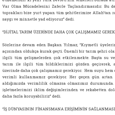
Var Olma Mücadelesini Zaferle Taçlandırmasıdır. Bu de
toprakları bize yurt yapan tüm şehitlerimize Allah’tan r
saygı ve minnetle yad ediyoruz” dedi.
“DİJİTAL TARIM ÜZERİNDE DAHA ÇOK ÇALIŞMAMIZ GEREK
Sözlerine devam eden Başkan Yılmaz; “Kıymetli üyelerim
açısından oldukça kurak geçti. Önemli bir tarım şehri ola
ilgili tüm gelişmelerden çok etkilenmekte. Başta su 
tarım ile ilgili tüm bildiklerimizi gözden geçirerek, 
üzerinde daha çok çalışmamız gerekiyor. Hem suyu hem d
verimli kullanmamız gerekiyor. Her geçen gün artan g
aldığımızda verimlilik olmazsa olmazımız durumunda. 
işletmelerimizi iklim değişimlerinden ve rekabetten do
daha fazla koruyabiliriz” dedi.
“İŞ DÜNYASININ FİNANSMANA ERİŞİMİNİN SAĞLANMASI 