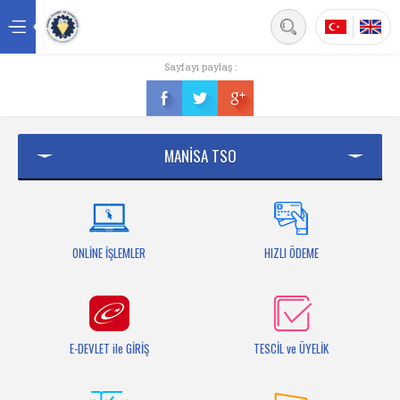
Back
Sayfayı paylaş :
Ana sayfa
Kurumsal
MANİSA TSO
Üyelik
Hizmetler
Mersis
ONLİNE İŞLEMLER
HIZLI ÖDEME
Mevzuat
Bilgi Bankası
E-DEVLET ile GİRİŞ
TESCİL ve ÜYELİK
Fuarlar