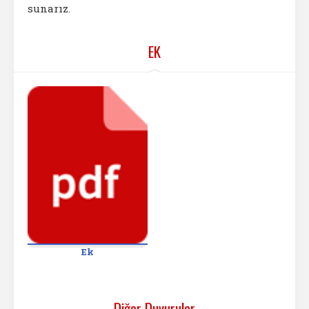
sunarız.
EK
Ek
Diğer Duyurular