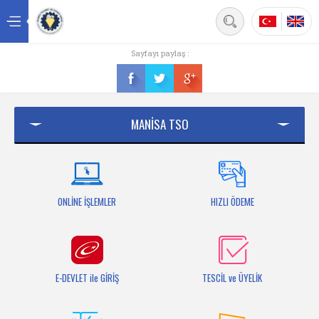
Back
Sayfayı paylaş :
Ana sayfa
Kurumsal
MANİSA TSO
Üyelik
Hizmetler
Mersis
ONLİNE İŞLEMLER
HIZLI ÖDEME
Mevzuat
Bilgi Bankası
E-DEVLET ile GİRİŞ
TESCİL ve ÜYELİK
Fuarlar