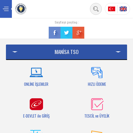
Back
Sayfayı paylaş :
Ana sayfa
Kurumsal
MANİSA TSO
Üyelik
Hizmetler
Mersis
ONLİNE İŞLEMLER
HIZLI ÖDEME
Mevzuat
Bilgi Bankası
E-DEVLET ile GİRİŞ
TESCİL ve ÜYELİK
Fuarlar