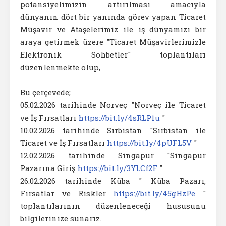
potansiyelimizin artırılması amacıyla
dünyanın dört bir yanında görev yapan Ticaret
Müşavir ve Ataşelerimiz ile iş dünyamızı bir
araya getirmek üzere "Ticaret Müşavirlerimizle
Elektronik Sohbetler" toplantıları
düzenlenmekte olup,
Bu çerçevede;
05.02.2026 tarihinde Norveç "Norveç ile Ticaret
ve İş Fırsatları
https://bit.ly/4sRLP1u
"
10.02.2026 tarihinde Sırbistan "Sırbistan ile
Ticaret ve İş Fırsatları
https://bit.ly/4pUFL5V
"
12.02.2026 tarihinde Singapur "Singapur
Pazarına Giriş
https://bit.ly/3YLCf2F
"
26.02.2026 tarihinde Küba " Küba Pazarı,
Fırsatlar ve Riskler
https://bit.ly/45gHzPe
"
toplantılarının düzenleneceği hususunu
bilgilerinize sunarız.