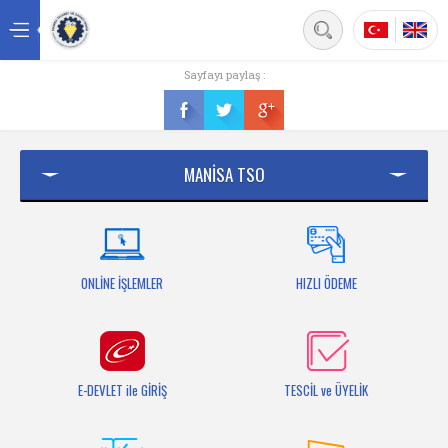
Back
Sayfayı paylaş :
Ana sayfa
Kurumsal
MANİSA TSO
Üyelik
Hizmetler
Mersis
ONLİNE İŞLEMLER
HIZLI ÖDEME
Mevzuat
Bilgi Bankası
E-DEVLET ile GİRİŞ
TESCİL ve ÜYELİK
Fuarlar