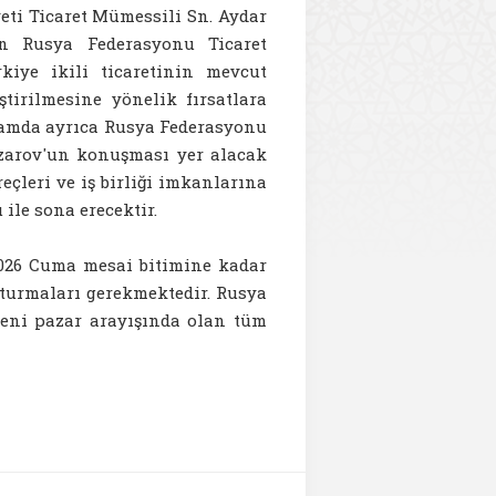
ti Ticaret Mümessili Sn. Aydar
an Rusya Federasyonu Ticaret
iye ikili ticaretinin mevcut
ştirilmesine yönelik fırsatlara
gramda ayrıca Rusya Federasyonu
zarov'un konuşması yer alacak
reçleri ve iş birliği imkanlarına
ile sona erecektir.
2026 Cuma mesai bitimine kadar
uşturmaları gerekmektedir. Rusya
 yeni pazar arayışında olan tüm