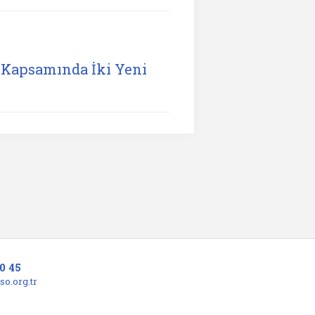
Kapsamında İki Yeni
0 45
o.org.tr