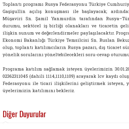
Toplantı programı Rusya Federasyonu Türkiye Cumhuriye
Gaşigullin açılış konuşması ile başlayacak; ardınd
Müşaviri Sn. Şamil Yanmurdin tarafından Rusya–Türk
durumu, sektörel iş birliği olanakları ve ticaretin geli
ilişkin sunum ve değerlendirmeler paylaşılacaktır. Pro
Ekonomi Bakanlığı Türkiye Temsilcisi Sn. Ruslan Beku
olup, toplantı katılımcıların Rusya pazarı, dış ticaret sü
yönelik sorularını yöneltebilecekleri soru-cevap oturumu 
Programa katılım sağlamak isteyen üyelerimizin 30.01.
02362311045 (dahili 1114,1110,1109) arayarak lcv kaydı ol
Federasyonu ile ticari ilişkilerini geliştirmek isteyen,
üyelerimizin katılımını bekleriz.
Diğer Duyurular