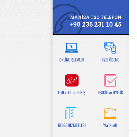
MANİSA TSO TELEFON
+90 236 231 10 45
ONLİNE İŞLEMLER
HIZLI ÖDEME
E-DEVLET ile GİRİŞ
TESCİL ve ÜYELİK
BELGE HİZMETLERİ
YAYINLAR