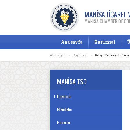
Ana sayfa
Kurumsal
Ü
Ana sayfa
»
Duyurular
»
Rusya Pazarında Ticari 
MANİSA TSO
Duyurular
Etkinlikler
Haberler