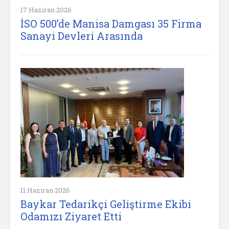
17 Haziran 2026
İSO 500’de Manisa Damgası 35 Firma
Sanayi Devleri Arasında
11 Haziran 2026
Baykar Tedarikçi Geliştirme Ekibi
Odamızı Ziyaret Etti