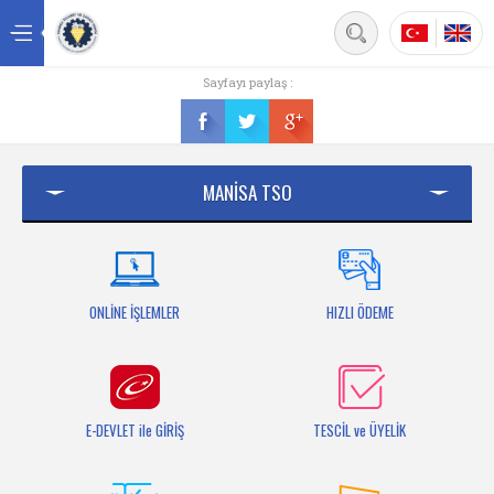
Back
Sayfayı paylaş :
Ana sayfa
Kurumsal
MANİSA TSO
Üyelik
Hizmetler
Mersis
ONLİNE İŞLEMLER
HIZLI ÖDEME
Mevzuat
Bilgi Bankası
E-DEVLET ile GİRİŞ
TESCİL ve ÜYELİK
Fuarlar