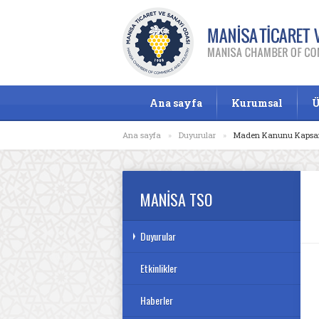
Ana sayfa
Kurumsal
Ü
Ana sayfa
»
Duyurular
»
Maden Kanunu Kapsamın
MANİSA TSO
Duyurular
Etkinlikler
Haberler