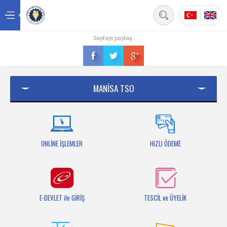
Back
Sayfayı paylaş :
Ana sayfa
Kurumsal
MANİSA TSO
Üyelik
Hizmetler
Mersis
ONLİNE İŞLEMLER
HIZLI ÖDEME
Mevzuat
Bilgi Bankası
E-DEVLET ile GİRİŞ
TESCİL ve ÜYELİK
Fuarlar