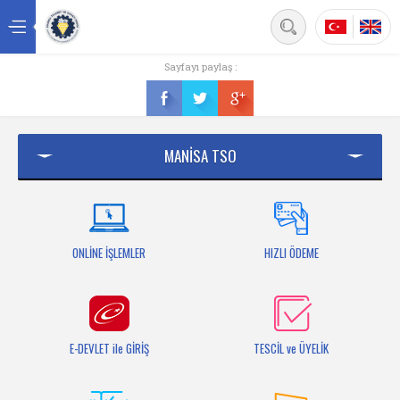
Back
Sayfayı paylaş :
Ana sayfa
Kurumsal
MANİSA TSO
Üyelik
Hizmetler
Mersis
ONLİNE İŞLEMLER
HIZLI ÖDEME
Mevzuat
Bilgi Bankası
E-DEVLET ile GİRİŞ
TESCİL ve ÜYELİK
Fuarlar