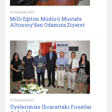
14 Haziran 2012
Milli Eğitim Müdürü Mustafa
Altunsoy’dan Odamıza Ziyaret
12 Haziran 2012
Üyelerimize İhracattaki Fırsatlar