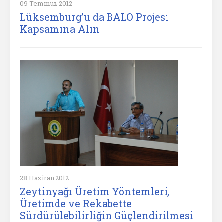
09 Temmuz 2012
Lüksemburg’u da BALO Projesi
Kapsamına Alın
28 Haziran 2012
Zeytinyağı Üretim Yöntemleri,
Üretimde ve Rekabette
Sürdürülebilirliğin Güçlendirilmesi