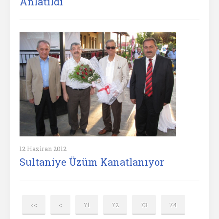
Anlatıldı
12 Haziran 2012
Sultaniye Üzüm Kanatlanıyor
<<
<
71
72
73
74