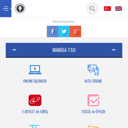
Back
Sayfayı paylaş :
Ana sayfa
Kurumsal
MANİSA TSO
Üyelik
Hizmetler
Mersis
ONLİNE İŞLEMLER
HIZLI ÖDEME
Mevzuat
Bilgi Bankası
E-DEVLET ile GİRİŞ
TESCİL ve ÜYELİK
Fuarlar