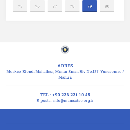
75
76
77
78
79
80
ADRES
Merkez Efendi Mahallesi, Mimar Sinan Blv No:127, Yunusemre /
Manisa
TEL : +90 236 231 10 45
E-posta :
info@manisatso.org.tr