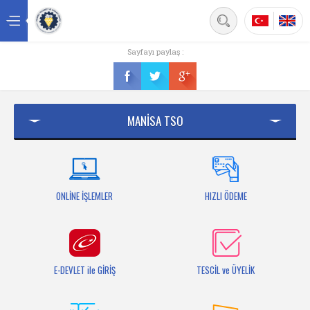
Back
Sayfayı paylaş :
Ana sayfa
Kurumsal
MANİSA TSO
Üyelik
Hizmetler
Mersis
ONLİNE İŞLEMLER
HIZLI ÖDEME
Mevzuat
Bilgi Bankası
E-DEVLET ile GİRİŞ
TESCİL ve ÜYELİK
Fuarlar