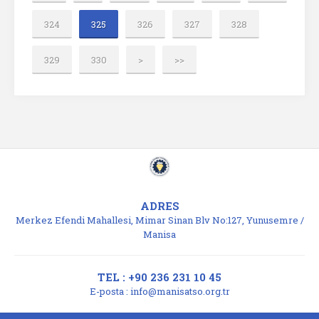
324
325
326
327
328
329
330
>
>>
ADRES
Merkez Efendi Mahallesi, Mimar Sinan Blv No:127, Yunusemre /
Manisa
TEL : +90 236 231 10 45
E-posta :
info@manisatso.org.tr