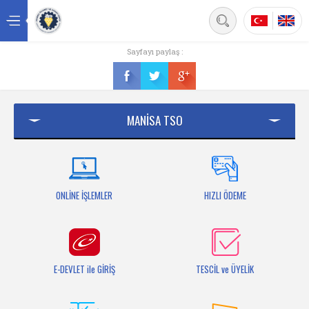
Back
Sayfayı paylaş :
Ana sayfa
Kurumsal
MANİSA TSO
Üyelik
Hizmetler
Mersis
ONLİNE İŞLEMLER
HIZLI ÖDEME
Mevzuat
Bilgi Bankası
E-DEVLET ile GİRİŞ
TESCİL ve ÜYELİK
Fuarlar