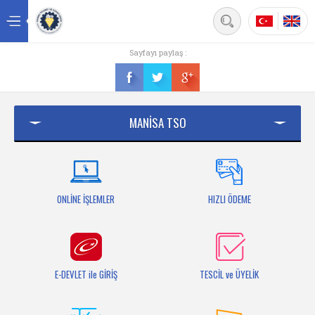
Back
Sayfayı paylaş :
Ana sayfa
Kurumsal
MANİSA TSO
Üyelik
Hizmetler
Mersis
ONLİNE İŞLEMLER
HIZLI ÖDEME
Mevzuat
Bilgi Bankası
E-DEVLET ile GİRİŞ
TESCİL ve ÜYELİK
Fuarlar