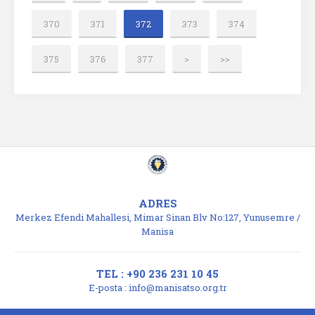
370
371
372
373
374
375
376
377
>
>>
ADRES
Merkez Efendi Mahallesi, Mimar Sinan Blv No:127, Yunusemre /
Manisa
TEL : +90 236 231 10 45
E-posta :
info@manisatso.org.tr