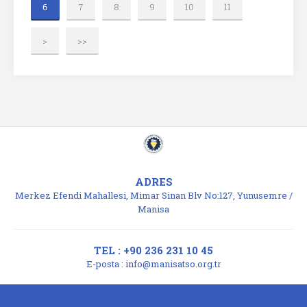
6
7
8
9
10
11
>
>>
ADRES
Merkez Efendi Mahallesi, Mimar Sinan Blv No:127, Yunusemre /
Manisa
TEL : +90 236 231 10 45
E-posta :
info@manisatso.org.tr