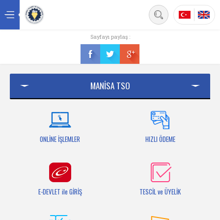
Back
Sayfayı paylaş :
Ana sayfa
Kurumsal
MANİSA TSO
Üyelik
Hizmetler
Mersis
ONLİNE İŞLEMLER
HIZLI ÖDEME
Mevzuat
Bilgi Bankası
E-DEVLET ile GİRİŞ
TESCİL ve ÜYELİK
Fuarlar