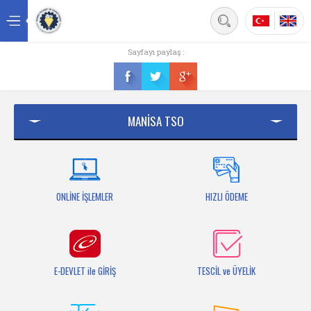
Back
Sayfayı paylaş :
Ana sayfa
Kurumsal
MANİSA TSO
Üyelik
Hizmetler
Mersis
ONLİNE İŞLEMLER
HIZLI ÖDEME
Mevzuat
Bilgi Bankası
E-DEVLET ile GİRİŞ
TESCİL ve ÜYELİK
Fuarlar