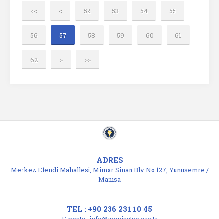
<<
<
52
53
54
55
56
57
58
59
60
61
62
>
>>
ADRES
Merkez Efendi Mahallesi, Mimar Sinan Blv No:127, Yunusemre /
Manisa
TEL : +90 236 231 10 45
E-posta :
info@manisatso.org.tr