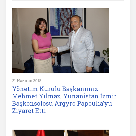
21 Haziran 2018
Yönetim Kurulu Başkanımız
Mehmet Yılmaz, Yunanistan İzmir
Başkonsolosu Argyro Papoulia’yu
Ziyaret Etti